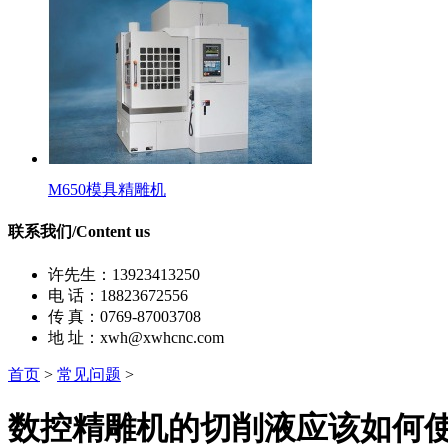
M650模具精雕机
联系我们/Content us
许先生：13923413250
电 话：18823672556
传 真：0769-87003708
地 址：xwh@xwhcnc.com
首页
>
常见问题
>
数控精雕机的切削液应该如何