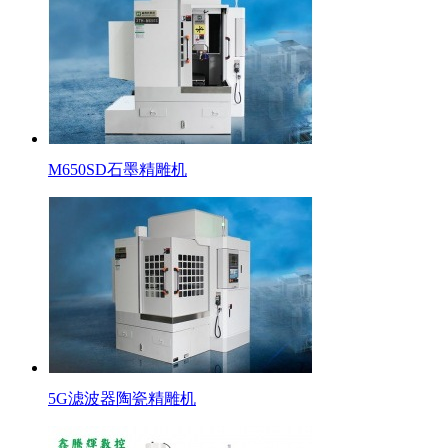
M650SD石墨精雕机
5G滤波器陶瓷精雕机