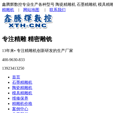
鑫腾辉数控专业生产各种型号 陶瓷精雕机 石墨精雕机 模具精
精雕机
|
网站地图
|
联系我们
专注精雕 精密雕铣
13年来
• 专注
精雕机
创新研发的生产厂家
400-9630-833
13923413250
首页
石墨精雕机
陶瓷精雕机
模具精雕机
维修保养
精雕机价格
案例中心