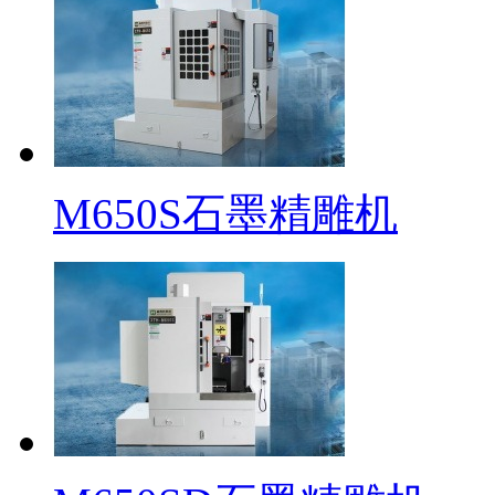
M650S石墨精雕机