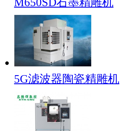
M650SD石墨精雕机
5G滤波器陶瓷精雕机