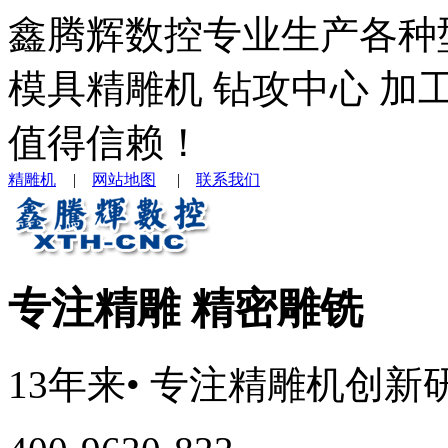
鑫腾辉数控专业生产各种
模具精雕机 钻攻中心 加
值得信赖！
精雕机
|
网站地图
|
联系我们
专注精雕 精密雕铣
13年来
• 专注
精雕机
创新