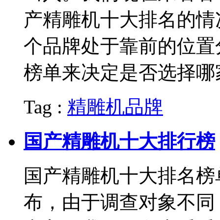
产精雕机十大排名的情
个品牌处于靠前的位置
榜单来决定是否选择哪
Tag :
精雕机品牌
国产精雕机十大排行榜
国产精雕机十大排名榜
布，由于调查对象不同