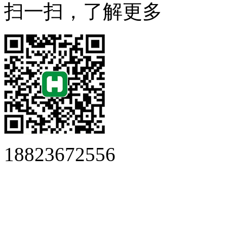
扫一扫，了解更多
18823672556