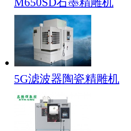
M650SD石墨精雕机
5G滤波器陶瓷精雕机