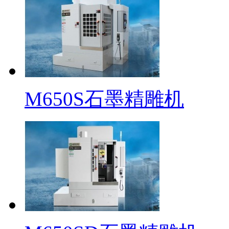
M650S石墨精雕机