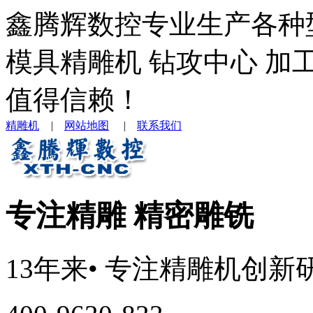
鑫腾辉数控专业生产各种
模具精雕机 钻攻中心 加
值得信赖！
精雕机
|
网站地图
|
联系我们
专注精雕 精密雕铣
13年来
• 专注
精雕机
创新