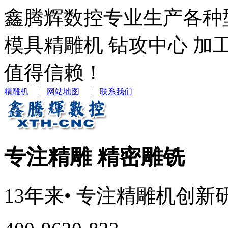
鑫腾辉数控专业生产各种
模具精雕机 钻攻中心 加
值得信赖！
精雕机
|
网站地图
|
联系我们
专注精雕 精密雕铣
13年来
• 专注
精雕机
创新