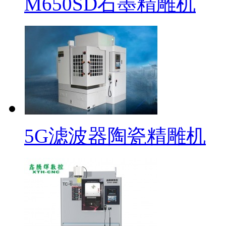
M650SD石墨精雕机
5G滤波器陶瓷精雕机