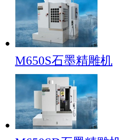
M650S石墨精雕机