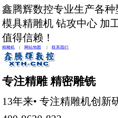
鑫腾辉数控专业生产各种
模具精雕机 钻攻中心 加
值得信赖！
精雕机
|
网站地图
|
联系我们
专注精雕 精密雕铣
13年来
• 专注
精雕机
创新