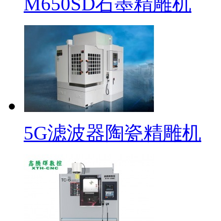
M650SD石墨精雕机
5G滤波器陶瓷精雕机