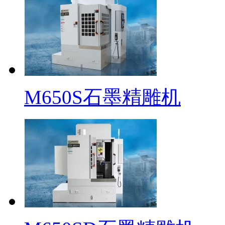
M650S石墨精雕机