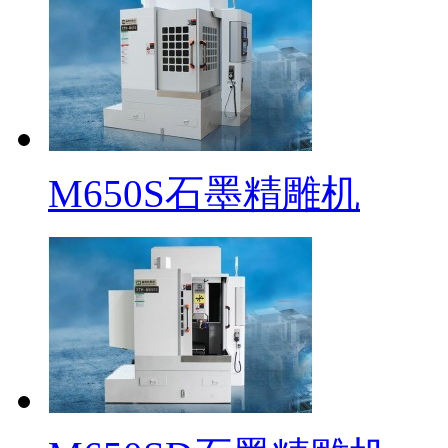
M650S石墨精雕机