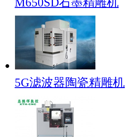
M650SD石墨精雕机
5G滤波器陶瓷精雕机