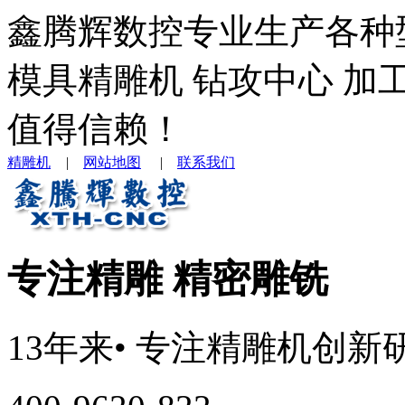
鑫腾辉数控专业生产各种
模具精雕机 钻攻中心 加
值得信赖！
精雕机
|
网站地图
|
联系我们
专注精雕 精密雕铣
13年来
• 专注
精雕机
创新