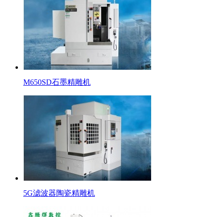
M650SD石墨精雕机
5G滤波器陶瓷精雕机