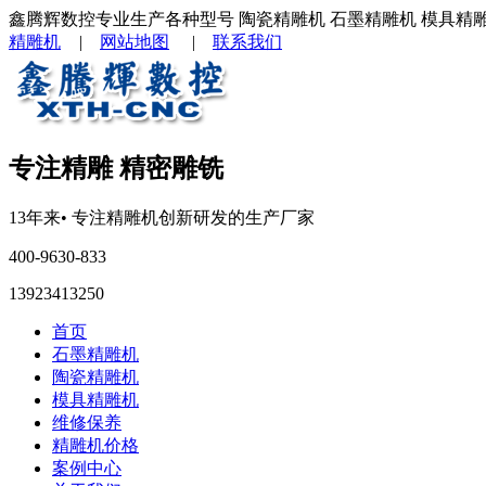
鑫腾辉数控专业生产各种型号 陶瓷精雕机 石墨精雕机 模具精
精雕机
|
网站地图
|
联系我们
专注精雕 精密雕铣
13年来
• 专注
精雕机
创新研发的生产厂家
400-9630-833
13923413250
首页
石墨精雕机
陶瓷精雕机
模具精雕机
维修保养
精雕机价格
案例中心