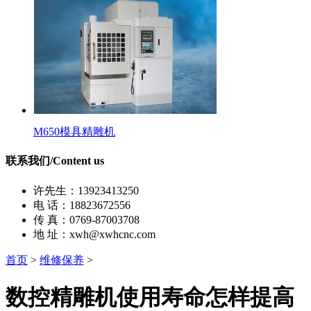
M650模具精雕机
联系我们/Content us
许先生：13923413250
电 话：18823672556
传 真：0769-87003708
地 址：xwh@xwhcnc.com
首页
>
维修保养
>
数控精雕机使用寿命怎样提高