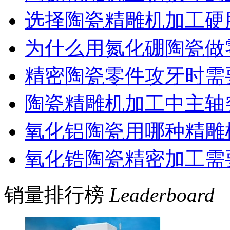
选择陶瓷精雕机加工硬
为什么用氮化硼陶瓷做
精密陶瓷零件攻牙时需
陶瓷精雕机加工中主轴
氧化铝陶瓷用哪种精雕
氧化锆陶瓷精密加工需
销量排行榜
Leaderboard