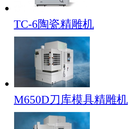
TC-6陶瓷精雕机
M650D刀库模具精雕机