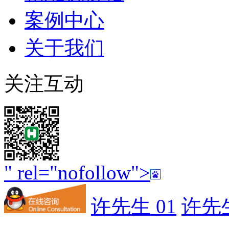
案例中心
关于我们
关注互动
" rel="nofollow">
许先生 01
许先生