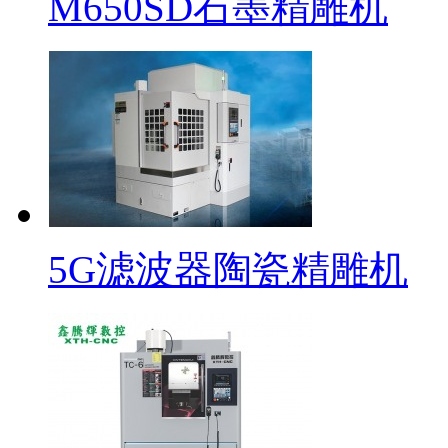
M650SD石墨精雕机
5G滤波器陶瓷精雕机