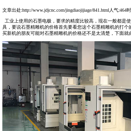
文章出处:http://www.jdjcnc.com/jingdiaojijiage/841.html
人气:464
时
工业上使用的石墨电极，要求的精度比较高，现在一般都是使
具，要说石墨精雕机的价格首先要看您这个石墨精雕机的打个
买新机的朋友可能对石墨精雕机的价格还不是太清楚，下面就