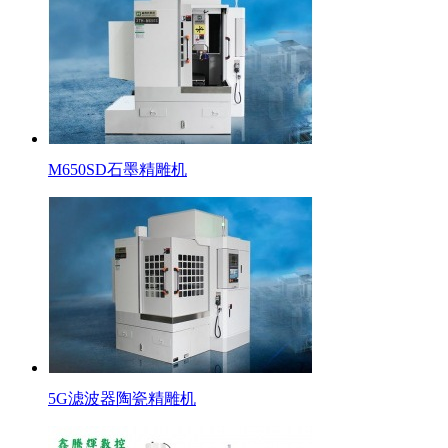
M650SD石墨精雕机
5G滤波器陶瓷精雕机