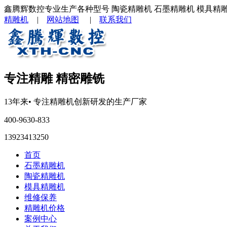
鑫腾辉数控专业生产各种型号 陶瓷精雕机 石墨精雕机 模具精
精雕机
|
网站地图
|
联系我们
专注精雕 精密雕铣
13年来
• 专注
精雕机
创新研发的生产厂家
400-9630-833
13923413250
首页
石墨精雕机
陶瓷精雕机
模具精雕机
维修保养
精雕机价格
案例中心