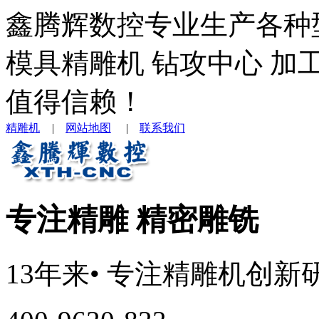
鑫腾辉数控专业生产各种
模具精雕机 钻攻中心 加
值得信赖！
精雕机
|
网站地图
|
联系我们
专注精雕 精密雕铣
13年来
• 专注
精雕机
创新