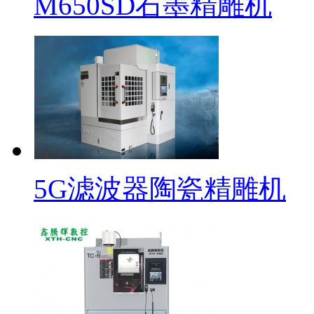
M650SD石墨精雕机
5G滤波器陶瓷精雕机