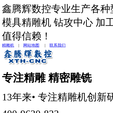
鑫腾辉数控专业生产各种
模具精雕机 钻攻中心 加
值得信赖！
精雕机
|
网站地图
|
联系我们
专注精雕 精密雕铣
13年来
• 专注
精雕机
创新