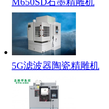
M650SD石墨精雕机
5G滤波器陶瓷精雕机