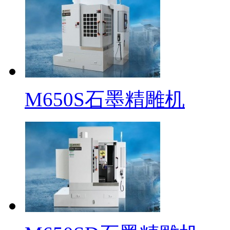
M650S石墨精雕机