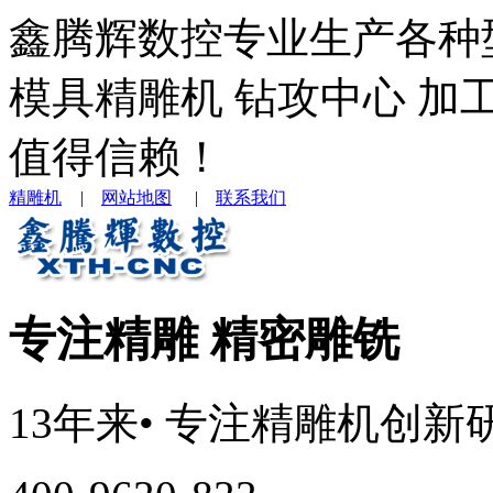
鑫腾辉数控专业生产各种
模具精雕机 钻攻中心 加
值得信赖！
精雕机
|
网站地图
|
联系我们
专注精雕 精密雕铣
13年来
• 专注
精雕机
创新