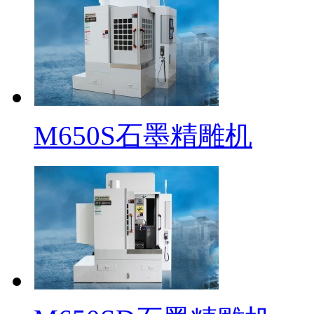
M650S石墨精雕机