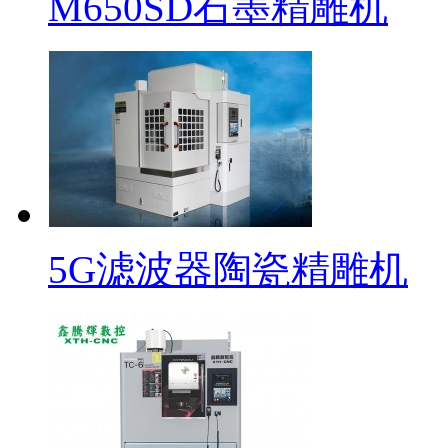
M650SD石墨精雕机
5G滤波器陶瓷精雕机