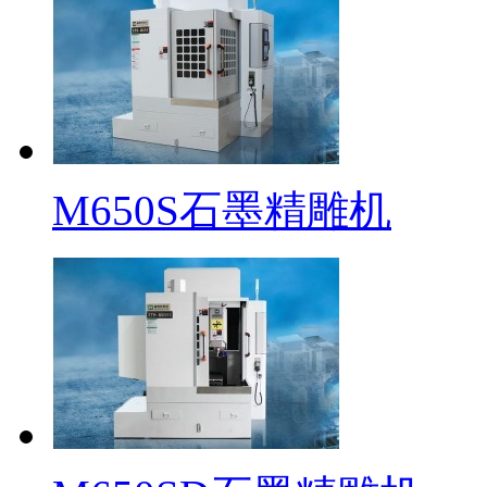
M650S石墨精雕机