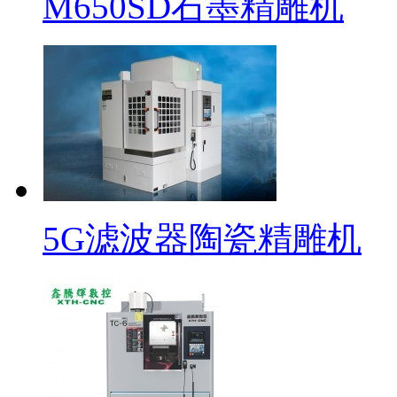
M650SD石墨精雕机
5G滤波器陶瓷精雕机