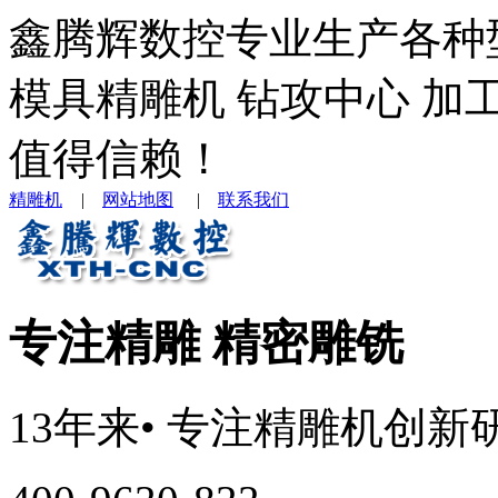
鑫腾辉数控专业生产各种
模具精雕机 钻攻中心 加
值得信赖！
精雕机
|
网站地图
|
联系我们
专注精雕 精密雕铣
13年来
• 专注
精雕机
创新