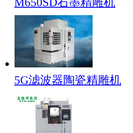
M650SD石墨精雕机
5G滤波器陶瓷精雕机