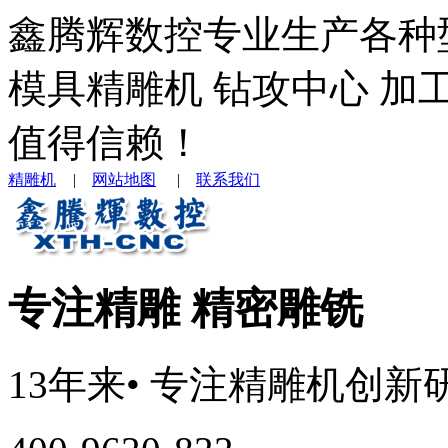
鑫腾辉数控专业生产各种
模具精雕机 钻攻中心 加
值得信赖！
精雕机
|
网站地图
|
联系我们
专注精雕 精密雕铣
13年来
• 专注
精雕机
创新