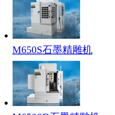
M650S石墨精雕机