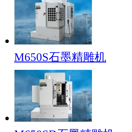
M650S石墨精雕机