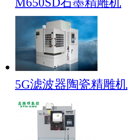
M650SD石墨精雕机
5G滤波器陶瓷精雕机