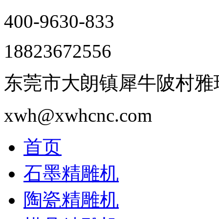
400-9630-833
18823672556
东莞市大朗镇犀牛陂村雅瑶
xwh@xwhcnc.com
首页
石墨精雕机
陶瓷精雕机