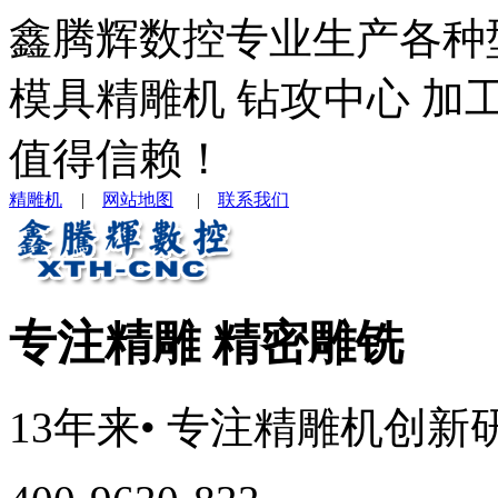
鑫腾辉数控专业生产各种
模具精雕机 钻攻中心 加
值得信赖！
精雕机
|
网站地图
|
联系我们
专注精雕 精密雕铣
13年来
• 专注
精雕机
创新